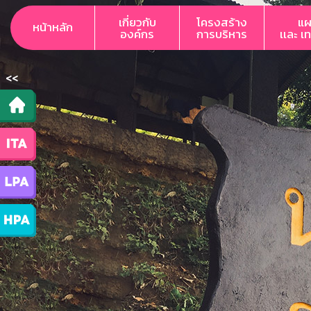
เกี่ยวกับ
โครงสร้าง
แผ
หน้าหลัก
องค์กร
การบริหาร
เเละ เ
<<